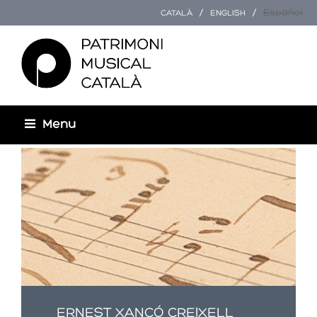
Español
CATALÀ
ENGLISH
Menu
Usted está aquí
ERNEST XANCÓ CREIXELL