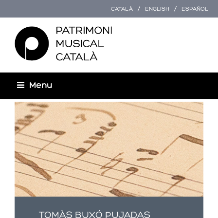
CATALÀ
ENGLISH
ESPAÑOL
Menu
Usted está aquí
TOMÀS BUXÓ PUJADAS