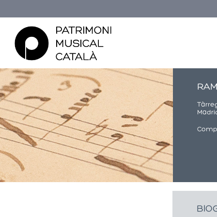
RAM
Tàrre
Madri
Compo
Usted está aquí
BIO