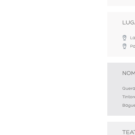
LUG
La
Pa
NOM
Quera
Tintor
Bague
TEA