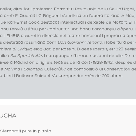
itor, director i professor. Format a l’escolania de la Seu d’Urgell
à amb F. Queralt i C. Baguer i s’endinsà en l’òpera italiana. A Maó
é Karl-Ernst Cook, destacat intel·lectual i deixeble de Mozart. El
ona l’envià a Itàlia per contractar una bona companyia d’òpera, i 
li. El 1818 assumí la direcció del teatre barceloní i programà ò
s d’estètica rossiniana com
Don Giovanni Tenorio
, i l’obertura pe
rbiere di Siviglia
, elogiada per Rossini. D’idees liberals, el 1823 s’exil
blicà
Six Spanish Airs
i compongué l’himne nacional de Xile. De ret
ir-se a Madrid on dirigí els teatres de la Cort (1828-1845), després
 e Malvina
i
Colombo
. Catedràtic de composició al conservatori d
Barbieri i Baltasar Saldoni. Va compondre més de 200 obres.
UCHA
Stemprati pure in pianto