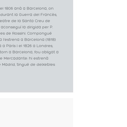
, el 1806 anà a Barcelona, on
, durant la Guerra del Francès,
 Teatre de la Santa Creu de
aconseguí la dirigida per P.
peres de Rossini. Compongué
r a l’estrena a Barcelona (1818)
ià a París i el 1826 a Londres,
orn a Barcelona, fou obligat a
 de Mercadante: hi estrenà
e Madrid, tingué de deixebles