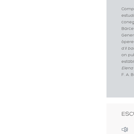
Compos
estudi
conegu
Barcel
Genera
òpere
d'
Il ba
on pu
establ
Elena
F. A. 
ESC