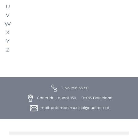
U
V
W
X
Y
Z
T. 93 256 36 50
Carrer de Lepant 150, 08013 Barcelona
mail: patrimonimusical@auditori.cat