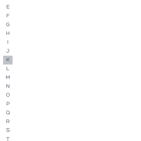
E
F
G
H
I
J
K
L
M
N
O
P
Q
R
S
T