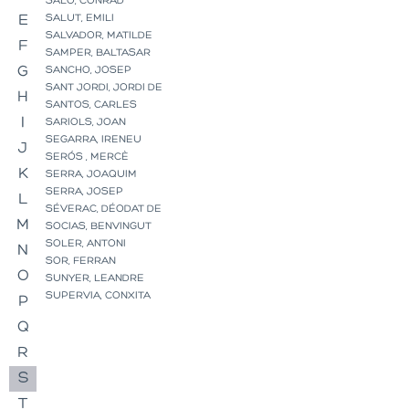
SALÓ, CONRAD
E
SALUT, EMILI
SALVADOR, MATILDE
F
SAMPER, BALTASAR
G
SANCHO, JOSEP
SANT JORDI, JORDI DE
H
SANTOS, CARLES
I
SARIOLS, JOAN
SEGARRA, IRENEU
J
SERÓS , MERCÈ
K
SERRA, JOAQUIM
SERRA, JOSEP
L
SÉVERAC, DÉODAT DE
M
SOCIAS, BENVINGUT
SOLER, ANTONI
N
SOR, FERRAN
O
SUNYER, LEANDRE
SUPERVIA, CONXITA
P
Q
R
S
T