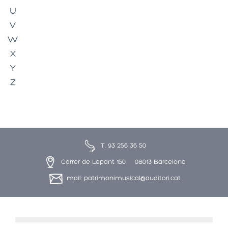
U
V
W
X
Y
Z
T. 93 256 36 50
Carrer de Lepant 150, 08013 Barcelona
mail: patrimonimusical@auditori.cat